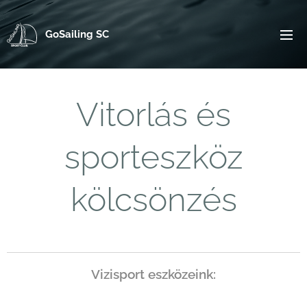
GoSailing SC
Vitorlás és
sporteszköz
kölcsönzés
Vizisport eszközeink: