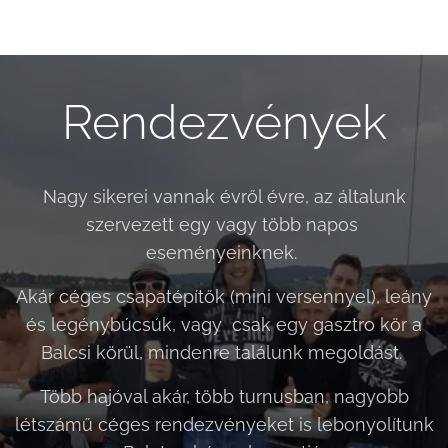
Rendezvények
Nagy sikerei vannak évről évre, az általunk
szervezett egy vagy több napos
eseményeinknek.
Akár céges csapatépítők (mini versennyel), leány
és legénybúcsúk, vagy csak egy gasztro kör a
Balcsi körül, mindenre találunk megoldást.
Több hajóval akár, több turnusban, nagyobb
létszámű céges rendezvényeket is lebonyolítunk