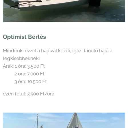
Optimist Bérlés
Mindenki ezzel a hajóval kezdi, igazi tanuló hajó a
legkisebbeknek!
Árak: 1 óra: 3,500 Ft
2 óra: 7.000 Ft
3 óra: 10.500 Ft
ezen felül: 3.500 Ft/óra