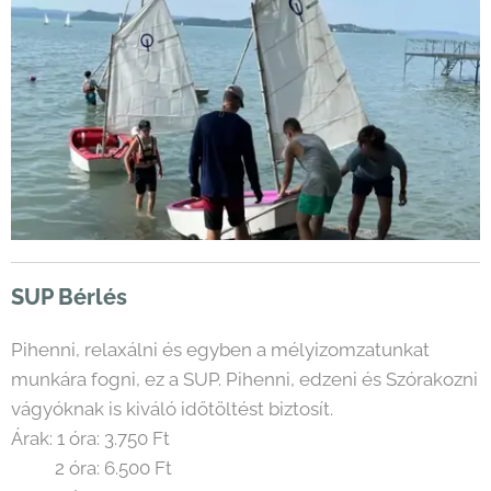
SUP Bérlés
Pihenni, relaxálni és egyben a mélyizomzatunkat
munkára fogni, ez a SUP. Pihenni, edzeni és Szórakozni
vágyóknak is kiváló időtöltést biztosít.
Árak: 1 óra: 3.750 Ft
2 óra: 6.500 Ft